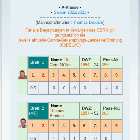
•
A-Klasse
•
•
Saison 2022/2023
•
– – – – – – – – – – – – – – – – – –
(Mannschaftsführer:
Thomas Brodam
)
Für alle Begegnungen in den Ligen des SBRN gilt
grundsätzlich die
jeweils aktuelle Corona-Bekämpfungs-LandesVerOrdnung
(CoBELVO)
…
Name
:
Dr.
DWZ
:
Pass-Nr.
:
Brett
: 1
Gerd Müller
1554
– 24
055
1.
2.
3.
4.
5.
6.
7.
8.
9.
0,5
0
0
0
0
+/-
0
Name
:
Brett
: 2
DWZ
:
Pass-Nr.
:
Thomas
(MF)
1557
– 52
063
Brodam
1.
2.
3.
4.
5.
6.
7.
8.
9.
0,5
1
1
1
0
0
0