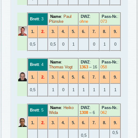
Name
:
Paul
DWZ
:
Pass-Nr.
:
Brett
: 3
Plünske
ohne
073
1.
2.
3.
4.
5.
6.
7.
8.
9.
0,5
0,5
0
1
0
1
0
Name
:
DWZ
:
Pass-Nr.
:
Brett
: 4
Thomas Vogt
1363
– 16
058
1.
2.
3.
4.
5.
6.
7.
8.
9.
0,5
1
0
1
1
1
1
1
Name
:
Heiko
DWZ
:
Pass-Nr.
:
Brett
: 5
Wida
1308
– 6
062
1.
2.
3.
4.
5.
6.
7.
8.
9.
0,5
0,5