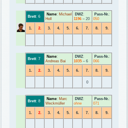
Name
:
Michael
DWZ
:
Pass-Nr.
:
Brett
: 6
Holl
1196
– 20
050
1.
2.
3.
4.
5.
6.
7.
8.
9.
Name
:
DWZ
:
Pass-Nr.
:
Brett
: 7
Andreas Bai
1035
– 6
066
1.
2.
3.
4.
5.
6.
7.
8.
9.
0
Name
:
Marc
DWZ
:
Pass-Nr.
:
Brett
: 8
Weckmüller
ohne
071
1.
2.
3.
4.
5.
6.
7.
8.
9.