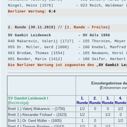
Ningel, Heinz (1576) – 023 Reich, Waldemar 
Berliner Wertung:
6:4
2. Runde (30.11.2019) // (
1. Runde – Freilos
)
SV Gambit Leideneck – SV Güls 19
040 Makarevic, Valerij (1717) – 155 Thorsten, Me
055 Dr. Müller, Gerd (1608) – 100 Knebel, Manfre
063 Brodam, Thomas (1554) – 165 Neumann, Hors
001 Bender, Mario (1412) – 180 Seifer, Herber
Die Berliner Wertung ist zugunsten des „
SV Gambit Le
Einzelergebnisse de
(
Entnommen v
SV Gambit Leideneck I
1.
2.
3.
4.
(
Bezirksliga
)
Runde
Runde
Runde
Runde
Brett 1.) Valerij Makarevic – (1756)
1/2
0
0
1/2
Brett 2.) Alexander Frühauf – (1623)
1/2
1/2
0
Brett 3.) Dr. Gerd Müller – (1605)
1
0
1/2
Brett 4.) Thomas Brodam – (1542)
1/2
0
1/2