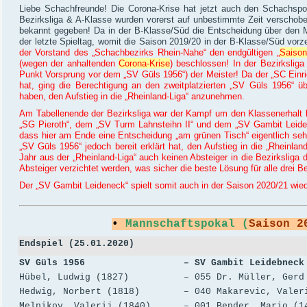
Liebe Schachfreunde! Die Corona-Krise hat jetzt auch den Schachsport
Bezirksliga & A-Klasse wurden vorerst auf unbestimmte Zeit verscho
bekannt gegeben! Da in der B-Klasse/Süd die Entscheidung über den Meis
der letzte Spieltag, womit die Saison 2019/20 in der B-Klasse/Süd vorzei
der Vorstand des „Schachbezirks Rhein-Nahe“ den endgültigen „
Saison
(wegen der anhaltenden
Corona-Krise
) beschlossen! In der Bezirksliga
Punkt Vorsprung vor dem „SV Güls 1956“) der Meister! Da der „SC Einric
hat, ging die Berechtigung an den zweitplatzierten „SV Güls 1956“ übe
haben, den Aufstieg in die „Rheinland-Liga“ anzunehmen.
Am Tabellenende der Bezirksliga war der Kampf um den Klassenerhalt
„SG Pieroth“, dem „SV Turm Lahnsteihn II“ und dem „SV Gambit Leide
dass hier am Ende eine Entscheidung „am grünen Tisch“ eigentlich se
„SV Güls 1956“ jedoch bereit erklärt hat, den Aufstieg in die „Rheinl
Jahr aus der „Rheinland-Liga“ auch keinen Absteiger in die Bezirksliga 
Absteiger verzichtet werden, was sicher die beste Lösung für alle drei Be
Der „SV Gambit Leideneck“ spielt somit auch in der Saison 2020/21 wiede
•
Mannschaftspokal (
Saison 2
Endspiel (25.01.2020)
SV Güls 1956 – SV Gambit Leidebne
Hübel, Ludwig (1827)
– 055 Dr. Müller, Gerd (
Hedwig, Norbert (1818) – 040 Makarevic, Valerij
Melnikov, Valerij (1840) – 001 Bender, Mario 