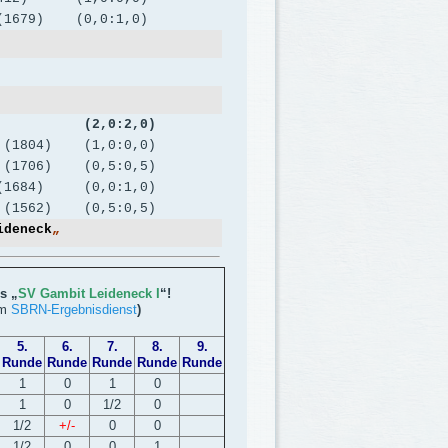
(1679) (0,0:1,0)
56 (2,0:2,0)
yer (1804) (1,0:0,0)
d (1706) (0,5:0,5)
t (1684) (0,0:1,0)
t (1562) (0,5:0,5)
ideneck
„
s „
SV Gambit Leideneck I
“!
om
SBRN-Ergebnisdienst
)
5.
6.
7.
8.
9.
Runde
Runde
Runde
Runde
Runde
1
0
1
0
1
0
1/2
0
1/2
+/-
0
0
1/2
0
0
1