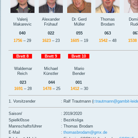
Valerij
Alexander
Dr. Gerd
Thomas
Domi
Makarevic
Frühauf
Müller
Brodam
Rudo
040
022
055
063
06
1756
– 29
1623
– 23
1605
– 19
1542
– 48
1538
–
Brett 8
–
–
Brett 9
–
–
Brett 10
–
Waldemar
Michael
Mario
Reich
Künstler
Bender
023
044
001
1691
– 28
1478
– 25
1412
– 30
1. Vorsitzender
: Ralf Trautmann (
r.trautmann@gambit-leid
Saison/
: 2019/2020
Spielkl0sse
: Bezirksliga
Mannschaftsführer
: Thomas Brodam
E-Mail
:
thomasbrodam@gmx.de