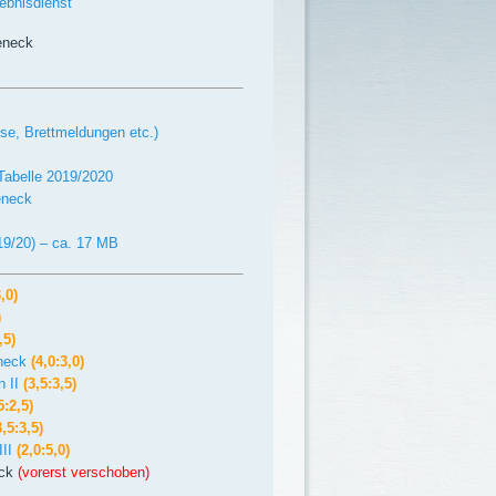
bnisdienst
eneck
se, Brettmeldungen etc.)
-Tabelle 2019/2020
eneck
19/20) – ca. 17 MB
,0)
)
,5)
eneck
(4,0:3,0)
n II
(3,5:3,5)
5:2,5)
3,5:3,5)
III
(2,0:5,0)
eck
(vorerst verschoben)