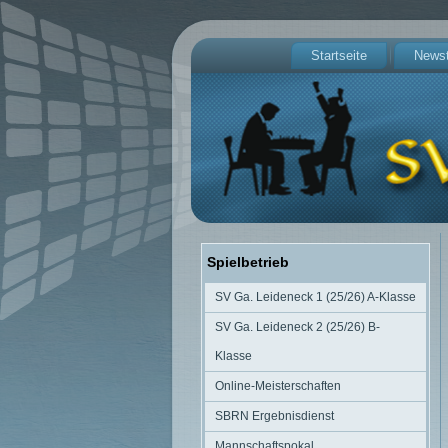
Startseite
Newst
Spielbetrieb
SV Ga. Leideneck 1 (25/26) A-Klasse
SV Ga. Leideneck 2 (25/26) B-
Klasse
Online-Meisterschaften
SBRN Ergebnisdienst
Mannschaftspokal