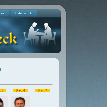
cke
Datenschutz
I
t 5
–
–
Brett 6
–
–
Brett 7
–