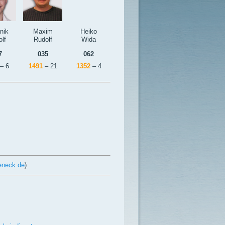
nik
Maxim
Heiko
lf
Rudolf
Wida
7
035
062
– 6
1491
– 21
1352
– 4
eneck.de
)