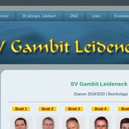
icker
30 jähriges Jubiläum
DWZ
Links
Knobele
SV Gambit Leideneck 
(Saison 2019/2020 | Bezirksliga)
–
Brett 1
–
–
Brett 2
–
–
Brett 3
–
–
Brett 4
–
–
Bret