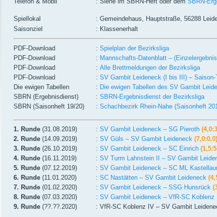
Telefon & Mobil
: Siehe im SBRN-Heft oder dem
SBRN-Erge
Spiellokal
: Gemeindehaus, Hauptstraße, 56288 Leid
Saisonziel
: Klassenerhalt
PDF-Download
:
Spielplan der Bezirksliga
PDF-Download
:
Mannschafts-Datenblatt – (Einzelergebnis
PDF-Download
:
Alle Brettmeldungen der Bezirksliga
PDF-Download
:
SV Gambit Leideneck (I bis III) – Saison
Die ewigen Tabellen
:
Die ewigen Tabellen des SV Gambit Leid
SBRN (Ergebnisdienst)
:
SBRN-Ergebnisdienst der Bezirksliga
SBRN (Saisonheft 19/20)
:
Schachbezirk Rhein-Nahe (Saisonheft 20
1. Runde
(31.08.2019)
:
SV Gambit Leideneck – SG Pieroth
(4,0:3
2. Runde
(14.09.2019)
:
SV Güls – SV Gambit Leideneck
(7,0:0,0
3. Runde
(
26.10.2019)
:
SV Gambit Leideneck – SC Einrich
(1,5:5
4. Runde
(16.11.2019)
:
SV Turm Lahnstein II – SV Gambit Leid
5. Runde
(07.12.2019)
:
SV Gambit Leideneck – SC ML Kastellau
6. Runde
(11.01.2020)
:
SC Nastätten – SV Gambit Leideneck
(
4
,
7. Runde
(01.02.2020)
:
SV Gambit Leideneck – SSG Hunsrück
(
8. Runde
(07.03.2020)
:
SV Gambit Leideneck – VfR-SC Koblenz 
9. Runde
(??.??.2020)
: VfR-SC Koblenz IV – SV Gambit Leiden