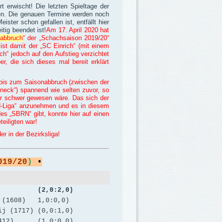
 erwischt! Die letzten Spieltage der
ben. Die genauen Termine werden noch
ter schon gefallen ist, entfällt hier
tig beendet ist!
Am 17. April 2020 hat
abbruch
“ der „Schachsaison 2019/20“
 ist damit der „SC Einrich“ (mit einem
h“ jedoch auf den Aufstieg verzichtet
r, die sich dieses mal bereit erklärt
 bis zum Saisonabbruch (zwischen der
neck“) spannend wie selten zuvor, so
hr schwer gewesen wäre. Das sich der
and-Liga“ anzunehmen und es in diesem
des „SBRN“ gibt, konnte hier auf einen
teiligten war!
r in der Bezirksliga!
019/20
)
•
ck (2,0:2,0)
1608) 1,0:0,0)
 (1717) (0,0:1,0)
(1412) (1,0:0,0)