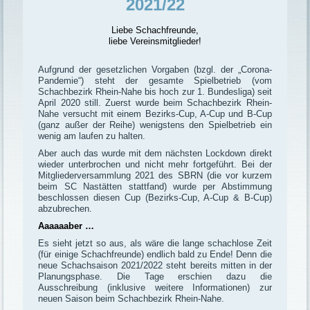
2021/22
Liebe Schachfreunde,
liebe Vereinsmitglieder!
Aufgrund der gesetzlichen Vorgaben
(bzgl. der „Corona-
Pandemie“) steht der gesamte Spielbetrieb (vom
Schachbezirk Rhein-Nahe bis hoch zur 1. Bundesliga) seit
April 2020 still. Zuerst wurde beim Schachbezirk Rhein-
Nahe versucht mit einem Bezirks-Cup, A-Cup und B-Cup
(ganz außer der Reihe) wenigstens den Spielbetrieb ein
wenig am laufen zu halten.
Aber auch das wurde mit dem nächsten Lockdown direkt
wieder unterbrochen und nicht mehr fortgeführt. Bei der
Mitgliederversammlung 2021 des SBRN (die vor kurzem
beim SC Nastätten stattfand) wurde per Abstimmung
beschlossen diesen Cup (Bezirks-Cup, A-Cup & B-Cup)
abzubrechen.
Aaaaaaber …
Es sieht jetzt so aus, als wäre die lange schachlose Zeit
(für einige Schachfreunde) endlich bald
zu Ende!
Denn die
neue Schachsaison 2021/2022 steht bereits mitten in der
Planungsphase. Die Tage erschien dazu die
Ausschreibung (inklusive weitere Informationen) zur
neuen Saison beim Schachbezirk Rhein-Nahe.